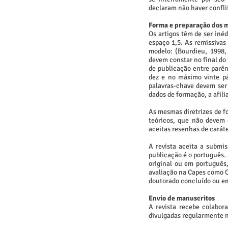
declaram não haver confl
Forma e preparação dos 
Os artigos têm de ser in
espaço 1,5. As remissivas
modelo: (Bourdieu, 1998,
devem constar no final do 
de publicação entre parênt
dez e no máximo vinte pá
palavras-chave devem ser
dados de formação, a afili
As mesmas diretrizes de fo
teóricos, que não devem 
aceitas resenhas de carát
A revista aceita a submis
publicação é o português. 
original ou em português
avaliação na Capes como Q
doutorado concluído ou
Envio de manuscritos
A revista recebe colabor
divulgadas regularmente no