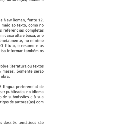
es New Roman, fonte 12,
m meio ao texto, como no
s referências completas
m caixa alta e baixa, ano
ferencialmente, no mínimo
O título, o resumo e as
eciso informar também os
obre literatura ou textos
24 meses. Somente serão
 obra.
A língua preferencial de
 ser publicados no idioma
o de submissões e à sua
rtigos de autores(as) com
s dossiês temáticos são