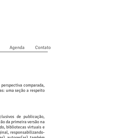
Agenda
Contato
m perspectiva comparada,
tas: uma seção a respeito
lusivos de publicação,
ão da primeira versão na
o, bibliotecas virtuais e
inal, responsabilizando-
as) autores(as) também