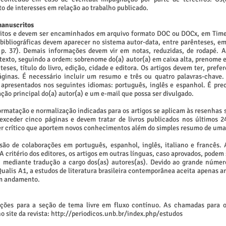
ito de interesses em relação ao trabalho publicado.
manuscritos
éditos e devem ser encaminhados em arquivo formato DOC ou DOCx, em Tim
 bibliográficas devem aparecer no sistema autor-data, entre parênteses, e
 p. 37). Demais informações devem vir em notas, reduzidas, de rodapé. A
texto, seguindo a ordem: sobrenome do(a) autor(a) em caixa alta, prenome e
eses, título do livro, edição, cidade e editora. Os artigos devem ter, pre
ginas. É necessário incluir um resumo e três ou quatro palavras-chave. 
 apresentados nos seguintes idiomas: português, inglês e espanhol. É pr
ação principal do(a) autor(a) e um e-mail que possa ser divulgado.
rmatação e normalização indicadas para os artigos se aplicam às resenhas s
exceder cinco páginas e devem tratar de livros publicados nos últimos 
er crítico que aportem novos conhecimentos além do simples resumo de uma
são de colaborações em português, espanhol, inglês, italiano e francês. 
A critério dos editores, os artigos em outras línguas, caso aprovados, podem
, mediante tradução a cargo dos(as) autores(as). Devido ao grande númer
ualis A1, a estudos de literatura brasileira contemporânea aceita apenas a
 em andamento.
ações para a seção de tema livre em fluxo contínuo. As chamadas para o
 site da revista:
http://periodicos.unb.br/index.php/estudos