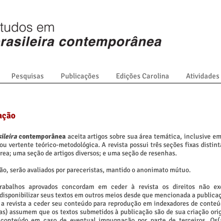
Pesquisas
Publicações
Edições Carolina
Atividades
ação
sileira
contemporânea
aceita artigos sobre sua área temática, inclusive e
u vertente teórico-metodológica. A revista possui três seções fixas distin
rea; uma seção de artigos diversos; e uma seção de resenhas.
ção, serão avaliados por pareceristas, mantido o anonimato mútuo.
trabalhos aprovados concordam em ceder à revista os direitos não exc
disponibilizar seus textos em outros meios desde que mencionada a publicaç
, a revista a ceder seu conteúdo para reprodução em indexadores de conteúd
(as) assumem que os textos submetidos à publicação são de sua criação orig
 conteúdo em caso de eventual impugnação por parte de terceiros. Os(