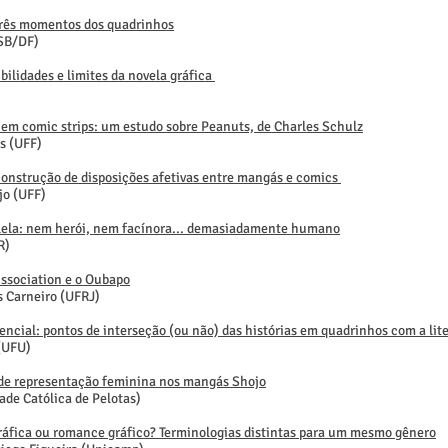
três momentos dos quadrinhos
ESB/DF)
ibilidades e limites da novela gráfica
 em comic strips: um estudo sobre Peanuts, de Charles Schulz
s (UFF)
construção de disposições afetivas entre mangás e comics
jo (UFF)
lela: nem herói, nem facínora... demasiadamente humano
R)
Association e o Oubapo
s Carneiro (UFRJ)
ncial: pontos de interseção (ou não) das histórias em quadrinhos com a lit
(UFU)
de representação feminina nos mangás Shojo
ade Católica de Pelotas)
gráfica ou romance gráfico? Terminologias distintas para um mesmo gênero