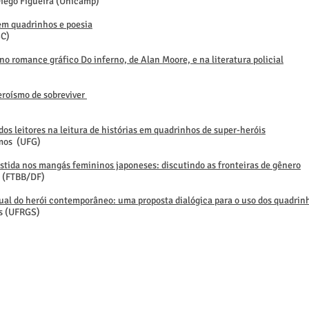
Diego Figueira (Unicamp)
 em quadrinhos e poesia
SC)
o romance gráfico Do inferno, de Alan Moore, e na literatura policial
eroísmo de sobreviver
os leitores na leitura de histórias em quadrinhos de super-heróis
amos (UFG)
estida nos mangás femininos japoneses: discutindo as fronteiras de gênero
a (FTBB/DF)
ual do herói contemporâneo: uma proposta dialógica para o uso dos quadrin
es (UFRGS)