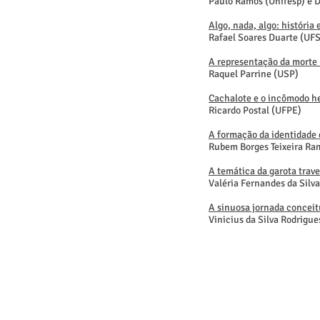
Paulo Ramos (Unifesp) e 
Algo, nada, algo: história
Rafael Soares Duarte (UF
A representação da morte n
Raquel Parrine (USP)
Cachalote e o incômodo h
Ricardo Postal (UFPE)
A formação da identidade d
Rubem Borges Teixeira R
A temática da garota trav
Valéria Fernandes da Silv
A sinuosa jornada conceit
Vinicius da Silva Rodrigu