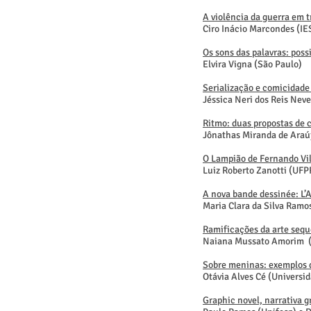
A violência da guerra em 
Ciro Inácio Marcondes (I
Os sons das palavras: poss
Elvira Vigna (São Paulo)
Serialização e comicidade
Jéssica Neri dos Reis Neve
Ritmo: duas propostas de 
Jônathas Miranda de Araú
O Lampião de Fernando Vi
Luiz Roberto Zanotti (UFP
A nova bande dessinée: L’
Maria Clara da Silva Ramo
Ramificações da arte seque
Naiana Mussato Amorim 
Sobre meninas: exemplos 
Otávia Alves Cé (Universid
Graphic novel, narrativa 